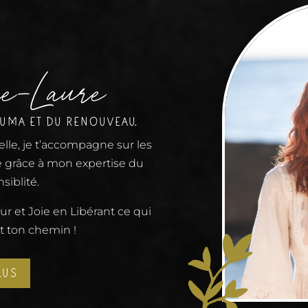
e-Laure
AUMA ET DU RENOUVEAU.
lle, je t’accompagne sur les
 grâce à mon expertise du
siblité.
 et Joie en Libérant ce qui
t ton chemin !
LUS