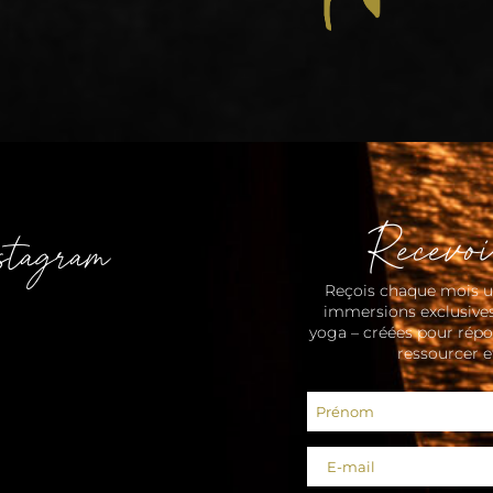
Recevoi
stagram
Reçois chaque mois un
immersions exclusives
yoga – créées pour répo
ressourcer e