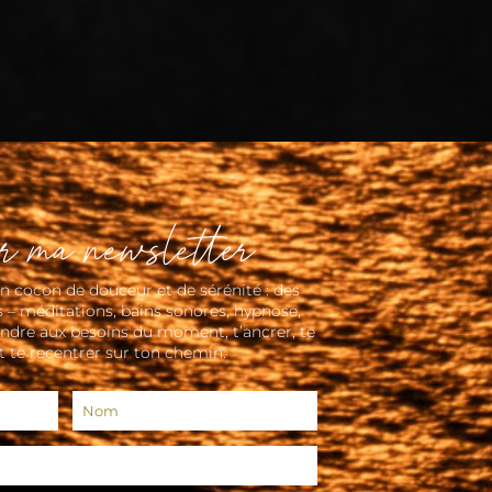
r ma newsletter
 cocon de douceur et de sérénité : des
 – méditations, bains sonores, hypnose,
ndre aux besoins du moment, t’ancrer, te
t te recentrer sur ton chemin.