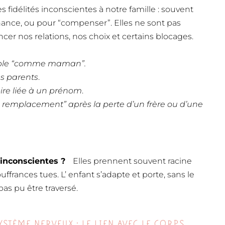
es fidélités inconscientes à notre famille : souvent
ance, ou pour “compenser”. Elles ne sont pas
cer nos relations, nos choix et certains blocages.
uple “comme maman”.
es parents
.
oire liée à un prénom
.
 remplacement” après la perte d’un frère ou d’une
s inconscientes ?
Elles prennent souvent racine
uffrances tues. L’ enfant s’adapte et porte, sans le
pas pu être traversé.
STÈME NERVEUX : LE LIEN AVEC LE CORPS