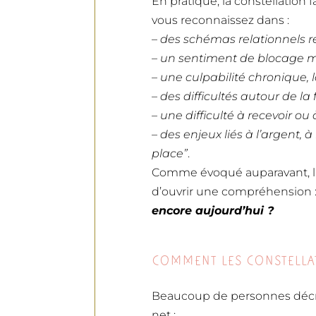
En pratique, la constellation f
vous reconnaissez dans :
–
des schémas relationnels rép
– un sentiment de blocage m
– une culpabilité chronique, 
– des difficultés autour de la 
– une difficulté à recevoir ou
– des enjeux liés à l’argent, à 
place”
.
Comme évoqué auparavant, l’ob
d’ouvrir une compréhension 
encore aujourd’hui ?
COMMENT LES CONSTELLA
Beaucoup de personnes décriv
net :