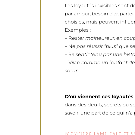
Les loyautés invisibles sont d
par amour, besoin d’apparten
choisies, mais peuvent influen
Exemples :
– R
ester malheureux en co
– N
e pas réussir “plus” que s
– S
e sentir tenu par une hist
– V
ivre comme un “enfant de
sœur
.
D’où viennent ces loyauté
dans des deuils, secrets ou so
savoir, une part de ce qui n’a 
MÉMOIRE FAMILIALE ET SY