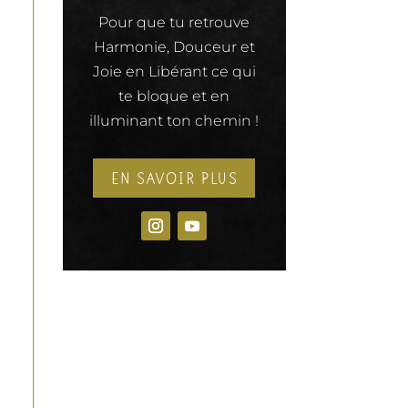
Pour que tu retrouve
Harmonie, Douceur et
Joie en Libérant ce qui
te bloque et en
illuminant ton chemin !
EN SAVOIR PLUS