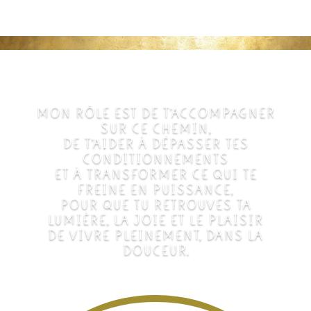
MON RÔLE EST DE T’ACCOMPAGNER
SUR CE CHEMIN,
DE T’AIDER À DÉPASSER TES
CONDITIONNEMENTS
ET À TRANSFORMER CE QUI TE
FREINE EN PUISSANCE,
POUR QUE TU RETROUVES TA
LUMIÈRE, LA JOIE ET LE PLAISIR
DE VIVRE PLEINEMENT, DANS LA
DOUCEUR.