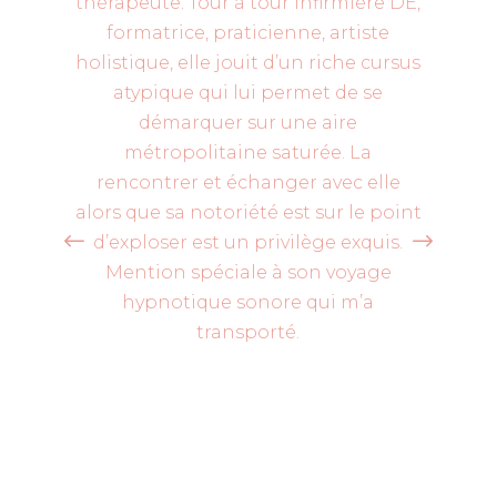
thérapeute. Tour à tour infirmière DE,
! 
formatrice, praticienne, artiste
qu
holistique, elle jouit d’un riche cursus
atypique qui lui permet de se
démarquer sur une aire
ch
métropolitaine saturée. La
v
rencontrer et échanger avec elle
alors que sa notoriété est sur le point
d’exploser est un privilège exquis.
Mention spéciale à son voyage
hypnotique sonore qui m’a
transporté.