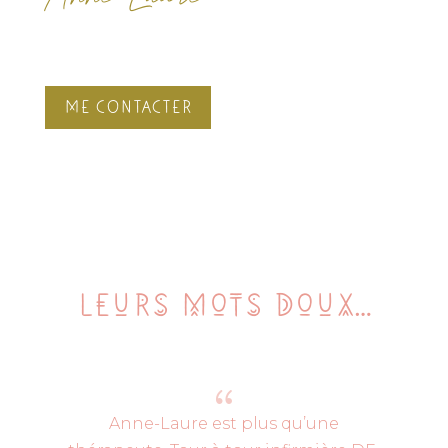
ME CONTACTER
Leurs mots doux…
{
Anne-Laure est plus qu’une
Qu