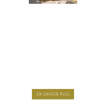
Qui suis-je ?
JE SUIS ANNE-LAURE PETITHORY,
THÉRAPEUTE ET MENTOR
ÉNERGÉTIQUE
À MARSEILLE.
PARCE QUE J’AI MOI-MÊME TRAVERSÉ DES
TRAUMAS ET DES ÉPREUVES INTENSES,
J’AI APPRIS QUE CHAQUE BLESSURE PEUT
DEVENIR UNE FORCE, CHAQUE PEUR UN
ÉLAN.
EN SAVOIR PLUS