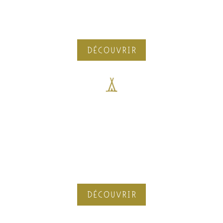
les problématiques et les transformer,
porté la force du groupe
DÉCOUVRIR
À Marseille
une expérience vivante et unique, où la
présence du groupe révèle, éclaire et
libère ce qui a besoin de guérir.
DÉCOUVRIR