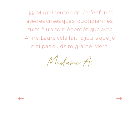
{
Migraineuse depuis l’enfance
avec es crises quasi quotidiennes,
Lo
suite à un soin énergétique avec
Anne-Laure cela fait 15 jours que je
re
n’ai pas eu de migraine. Merci
j’
Madame A.
se
ne
pa
in