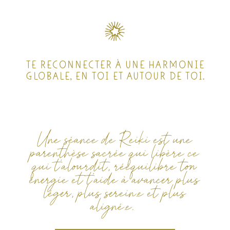
TE RECONNECTER À UNE HARMONIE
GLOBALE, EN TOI ET AUTOUR DE TOI.
Une séance de Reiki est une
parenthèse sacrée
qui libère ce
qui t’alourdit, rééquilibre ton
énergie et t’aide à avancer plus
léger, plus serein.e et plus
aligné.e.