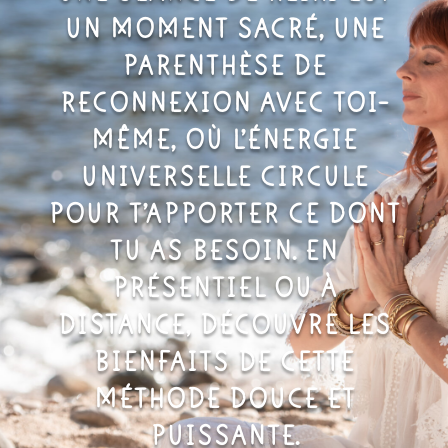
UN MOMENT SACRÉ, UNE
PARENTHÈSE DE
RECONNEXION AVEC TOI-
MÊME, OÙ L’ÉNERGIE
UNIVERSELLE CIRCULE
POUR T’APPORTER CE DONT
TU AS BESOIN. EN
PRÉSENTIEL OU À
DISTANCE, DÉCOUVRE LES
BIENFAITS DE CETTE
MÉTHODE DOUCE ET
PUISSANTE.