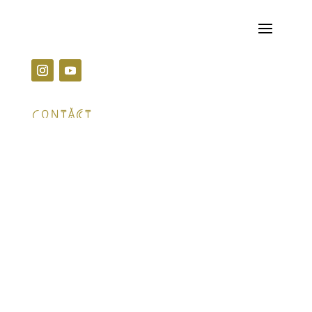
Contact
78 Chemin de la Clue,
13011 Marseille
06 65 10 08 64
anlorchaix@gmail.com