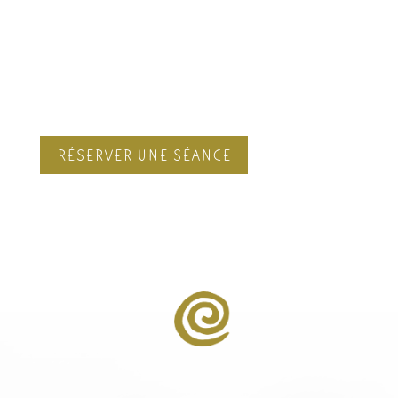
le menu déroulant “ soin Reiki”:
Prévois 1H – 1H15
Le tarif du soin est de 100 euros.
RÉSERVER UNE SÉANCE