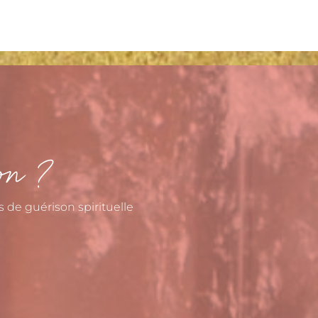
ion ?
s de guérison spirituelle