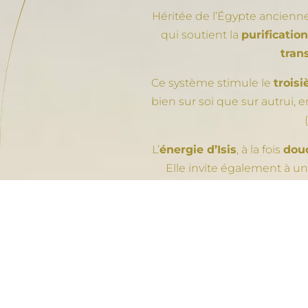
Héritée de l’Égypte ancienne 
qui soutient la
purification
tran
Ce système stimule le
trois
bien sur soi que sur autrui, 
L’
énergie d’Isis
, à la fois
douc
Elle invite également à u