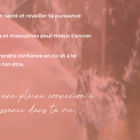
 sacré et réveiller ta puissance
s et masculines pour mieux t’ancrer
rendre confiance en toi et à te
 ton être.
 une pleine connexion à
ssance dans ta vie.