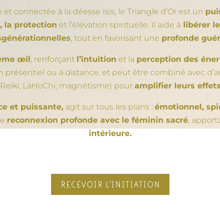
et connectée à la déesse Isis, le Triangle d’Or est un
pui
, la protection
et l’élévation spirituelle. Il aide à
libérer 
sgénérationnelles
, tout en favorisant une
profonde guér
ième œil
, renforçant
l’intuition
et la
perception des éner
en présentiel ou à distance, et peut être combiné avec d
(Reiki, LaHoChi, magnétisme) pour
amplifier leurs effet
e et puissante,
agit sur tous les plans :
émotionnel, spi
ne
reconnexion profonde avec le féminin sacré
, apport
intérieure.
RECEVOIR L'INITIATION