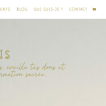
ENTS
BLOG
QUI SUIS-JE ?
CONTACT
is
s, éveille tes dons et
ormation sacrée.