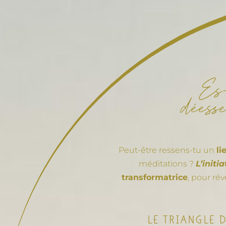
Es-
déess
Peut-être ressens-tu un
li
méditations ?
L’initi
transformatrice
, pour ré
LE TRIANGLE 