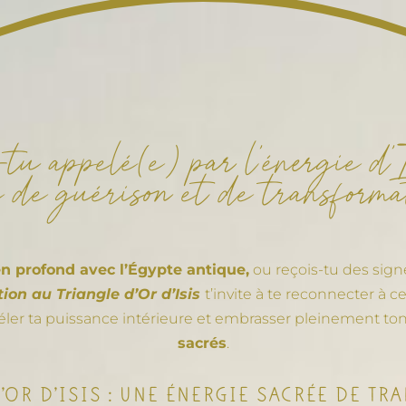
tu appelé(e) par l’énergie d’I
e de guérison et de transforma
en profond avec l’Égypte antique,
ou reçois-tu des sign
ation au Triangle d’Or d’Isis
t’invite à te reconnecter à c
véler ta puissance intérieure et embrasser pleinement to
sacrés
.
D’OR D’ISIS : UNE ÉNERGIE SACRÉE DE T