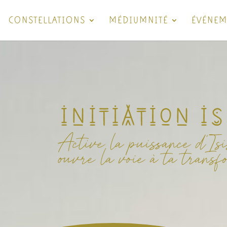
CONSTELLATIONS
MÉDIUMNITÉ
ÉVÉNEM
initiation is
Active la puissance d’Isi
ouvre la voie à ta transf