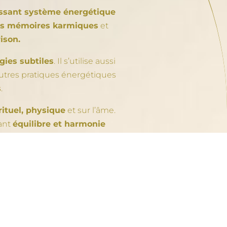
ssant système énergétique
les mémoires karmiques
et
ison.
gies subtiles
. Il s’utilise aussi
’autres pratiques énergétiques
s
.
rituel, physique
et sur l’âme.
ant
équilibre et harmonie