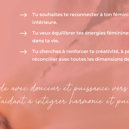
$
Tu souhaites te reconnecter à ton féminin
intérieure.
$
Tu veux équilibrer tes énergies féminine
T
dans ta vie.
$
Tu cherches à renforcer ta créativité, à p
réconcilier avec toutes les dimensions de
ide avec douceur et puissance vers
t’aidant à intégrer harmonie et pui