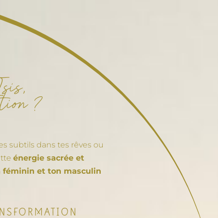
sis,
tion ?
es subtils dans tes rêves ou
ette
énergie sacrée et
n
féminin et ton masculin
RANSFORMATION